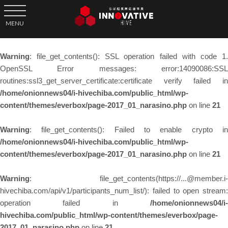
toggle navigation
MENU
Warning
: file_get_contents(): SSL operation failed with code 1.
OpenSSL Error messages: error:14090086:SSL
routines:ssl3_get_server_certificate:certificate verify failed in
/home/onionnews04/i-hivechiba.com/public_html/wp-
content/themes/everbox/page-2017_01_narasino.php
on line
21
Warning
: file_get_contents(): Failed to enable crypto in
/home/onionnews04/i-hivechiba.com/public_html/wp-
content/themes/everbox/page-2017_01_narasino.php
on line
21
Warning
: file_get_contents(https://...@member.i-
hivechiba.com/api/v1/participants_num_list/): failed to open stream:
operation failed in
/home/onionnews04/i-
hivechiba.com/public_html/wp-content/themes/everbox/page-
2017_01_narasino.php
on line
21