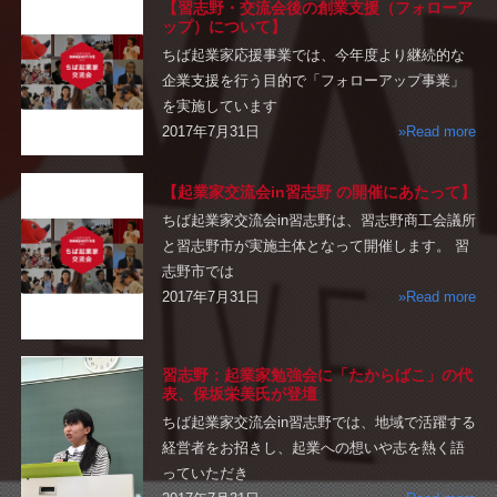
【習志野・交流会後の創業支援（フォローア
ップ）について】
ちば起業家応援事業では、今年度より継続的な
企業支援を行う目的で「フォローアップ事業」
を実施しています
2017年7月31日
»Read more
【起業家交流会in習志野 の開催にあたって】
ちば起業家交流会in習志野は、習志野商工会議所
と習志野市が実施主体となって開催します。 習
志野市では
2017年7月31日
»Read more
習志野：起業家勉強会に「たからばこ」の代
表、保坂栄美氏が登壇
ちば起業家交流会in習志野では、地域で活躍する
経営者をお招きし、起業への想いや志を熱く語
っていただき