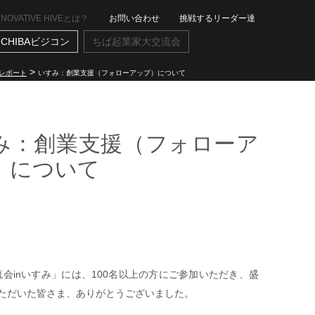
NNOVATIVE HIVEとは？
お問い合わせ
挑戦するリーダー達
CHIBAビジコン
ちば起業家大交流会
>
レポート
いすみ：創業支援（フォローアップ）について
み：創業支援（フォローア
）について
流会inいすみ」には、100名以上の方にご参加いただき、盛
ただいた皆さま、ありがとうございました。