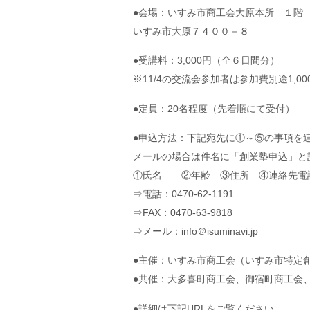
●会場：いすみ市商工会大原本所 １階
いすみ市大原７４００－８
●受講料：3,000円（全６日間分）
※11/4の交流会参加者は参加費別途1,00
●定員：20名程度（先着順にて受付）
●申込方法：下記宛先に①～⑤の事項を
メールの場合は件名に「創業塾申込」と
①氏名 ②年齢 ③住所 ④連絡先電
⇒電話：0470-62-1191
⇒FAX：0470-63-9818
⇒メール：info＠isuminavi.jp
●主催：いすみ市商工会（いすみ市特定
●共催：大多喜町商工会、御宿町商工会
●詳細は下記URLをご覧ください