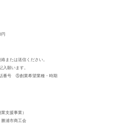
0円
連絡または送信ください。
記入願います。
話番号 ⑤創業希望業種・時期
創業支援事業）
、勝浦市商工会