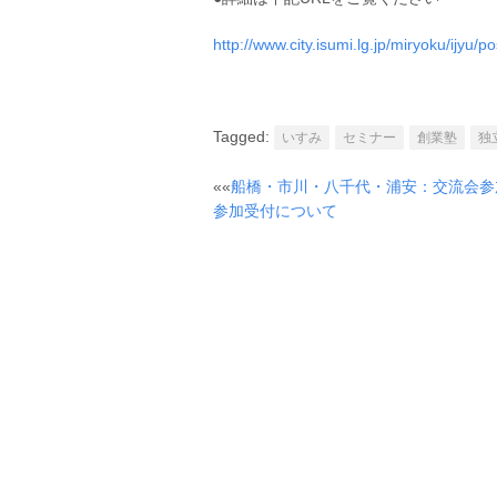
http://www.city.isumi.lg.jp/miryoku/ijyu/p
Tagged:
いすみ
セミナー
創業塾
独
Post
««
船橋・市川・八千代・浦安：交流会参
navigation
参加受付について