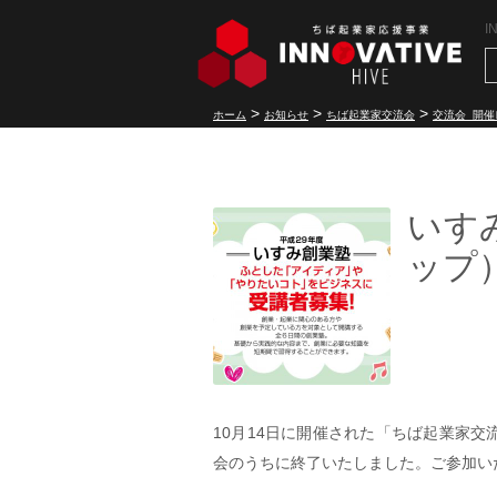
I
>
>
>
ホーム
お知らせ
ちば起業家交流会
交流会_開催
いす
ップ
10月14日に開催された「ちば起業家交
会のうちに終了いたしました。ご参加い