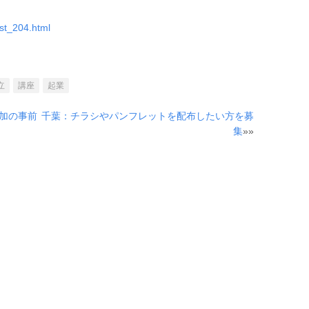
ost_204.html
立
講座
起業
加の事前
千葉：チラシやパンフレットを配布したい方を募
集
»»