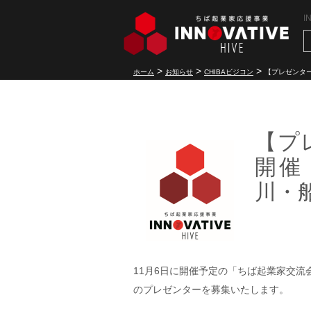
I
>
>
>
ホーム
お知らせ
CHIBAビジコン
【プレゼンター
【プ
開催
川・
11月6日に開催予定の「ちば起業家交流
のプレゼンターを募集いたします。