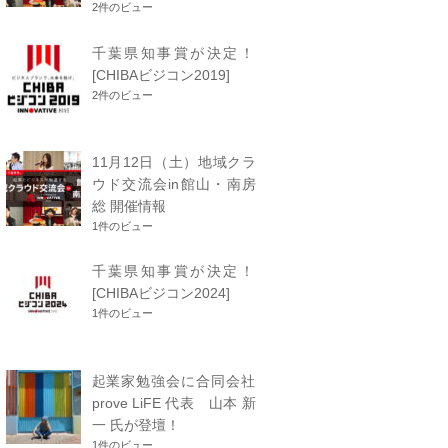
2件のビュー
千葉県知事賞が決定！
[CHIBAビジコン2019]
2件のビュー
11月12日（土）地域クラ
ウド交流会in館山・南房
総 開催情報
1件のビュー
千葉県知事賞が決定！
[CHIBAビジコン2024]
1件のビュー
起業家勉強会に合同会社
prove LiFE 代表 山本 新
一 氏が登壇！
1件のビュー