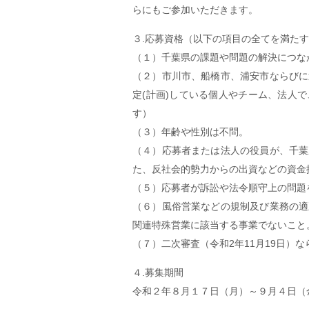
らにもご参加いただきます。
３.応募資格（以下の項目の全てを満た
（１）千葉県の課題や問題の解決につな
（２）市川市、船橋市、浦安市ならびに
定(計画)している個人やチーム、法人
す）
（３）年齢や性別は不問。
（４）応募者または法人の役員が、千葉
た、反社会的勢力からの出資などの資金
（５）応募者が訴訟や法令順守上の問題
（６）風俗営業などの規制及び業務の適
関連特殊営業に該当する事業でないこと
（７）二次審査（令和2年11月19日）
４.募集期間
令和２年８月１７日（月）～９月４日（