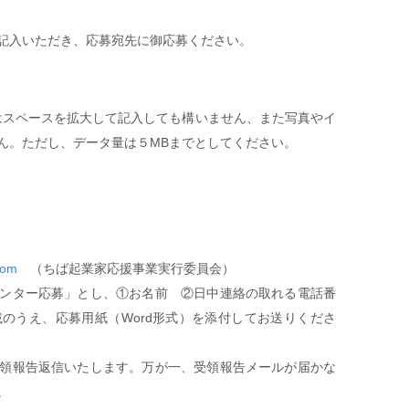
記入いただき、応募宛先に御応募ください。
合はスペースを拡大して記入しても構いません、また写真やイ
ん。ただし、データ量は５MBまでとしてください。
com
（ちば起業家応援事業実行委員会）
ンター応募」とし、①お名前 ②日中連絡の取れる電話番
のうえ、応募用紙（Word形式）を添付してお送りくださ
領報告返信いたします。万が一、受領報告メールが届かな
。