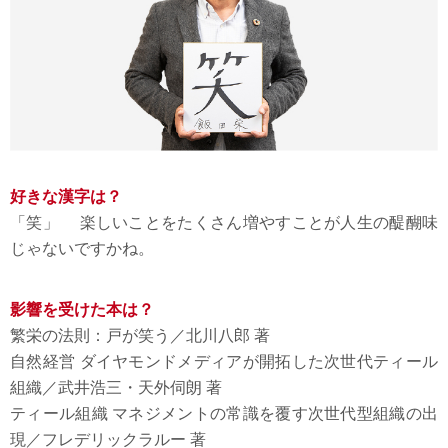
好きな漢字は？
「笑」
楽しいことをたくさん増やすことが人生の醍醐味
じゃないですかね。
影響を受けた本は？
繁栄の法則：戸が笑う／北川八郎 著
自然経営 ダイヤモンドメディアが開拓した次世代ティール
組織／武井浩三・天外伺朗 著
ティール組織 マネジメントの常識を覆す次世代型組織の出
現／フレデリックラルー 著