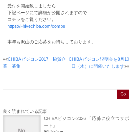
受付を開始致しましたら
下記ページにて詳細が公開されますので
コチラをご覧ください。
https://i-hivechiba.com/compe
本年も沢山のご応募をお待ちしております。
Post
««
CHIBAビジコン2017 協賛企
CHIBAビジコン説明会を8月10
navigation
業 募集
日（木）に開催いたします
»»
Go
良く読まれている記事
CHIBAビジコン2026 「応募に役立つサポ
ート」
9件のビュー