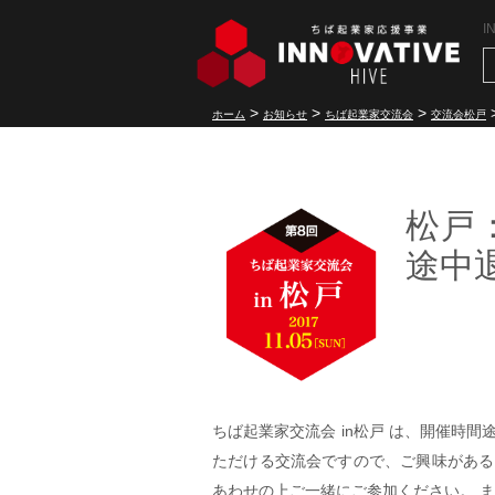
I
>
>
>
ホーム
お知らせ
ちば起業家交流会
交流会松戸
松戸
途中
ちば起業家交流会 in松戸 は、開催時
ただける交流会ですので、ご興味がある
あわせの上ご一緒にご参加ください。 