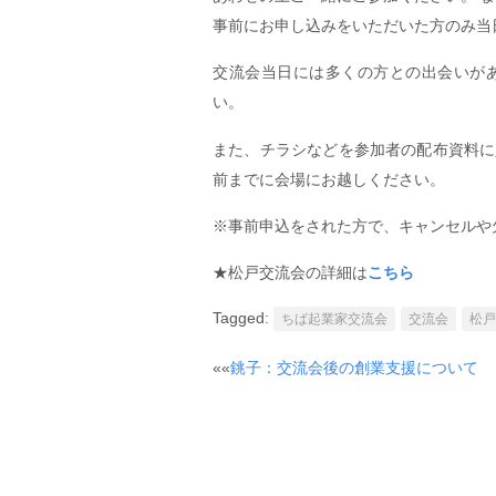
事前にお申し込みをいただいた方のみ当
交流会当日には多くの方との出会いが
い。
また、チラシなどを参加者の配布資料に入
前までに会場にお越しください。
※事前申込をされた方で、キャンセルや
★松戸交流会の詳細は
こちら
Tagged:
ちば起業家交流会
交流会
松戸
Post
««
銚子：交流会後の創業支援について
navigation