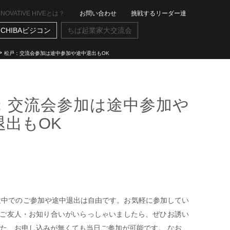
NNOVATIVE HIVEとは？
お問い合わせ
挑戦するリーダー達
CHIBAビジコン
ちば起業家大交流会
>
松戸：交流会参加は途中参加や途中退出もOK
：交流会参加は途中参加や
退出もOK
間途中でのご参加や途中退出は自由です。お気軽に参加してい
ご友人・お知り合いがいらっしゃいましたら、ぜひお誘い
また、お申し込みが無くても当日ご参加が可能です。 なお、