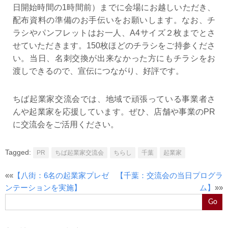
日開始時間の1時間前）までに会場にお越しいただき、
配布資料の準備のお手伝いをお願いします。なお、チ
ラシやパンフレットはお一人、A4サイズ２枚までとさ
せていただきます。150枚ほどのチラシをご持参くださ
い。当日、名刺交換が出来なかった方にもチラシをお
渡しできるので、宣伝につながり、好評です。
ちば起業家交流会では、地域で頑張っている事業者さ
んや起業家を応援しています。ぜひ、店舗や事業のPR
に交流会をご活用ください。
Tagged:
PR
ちば起業家交流会
ちらし
千葉
起業家
Post
««
【八街：6名の起業家プレゼ
【千葉：交流会の当日プログラ
navigation
ンテーションを実施】
ム】
»»
Go