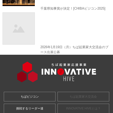
千葉県知事賞が決定！[CHIBAビジコン2025]
2026年1月19日（月）ちば起業家大交流会のブ
ース出展公募
ちばビジコン
ちば起業家大交流会
挑戦するリーダー達
INNOVATIVE HIVEとは？