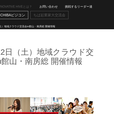
NNOVATIVE HIVEとは？
お問い合わせ
挑戦するリーダー達
CHIBAビジコン
ちば起業家大交流会
（土）地域クラウド交流会in館山・南房総 開催情報
月12日（土）地域クラウド交
n館山・南房総 開催情報