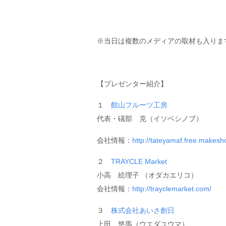
※当日は複数のメディアの取材も入りま
【プレゼンター紹介】
１
館山フルーツ工房
代表・礒部 克（イソベシノブ）
会社情報：
http://tateyamaf.free.makesho
２
TRAYCLE Market
小高 絵理子 （オダカエリコ）
会社情報：
http://trayclemarket.com/
３
株式会社あいさ創日
上田 悠馬（ウエダユウマ）