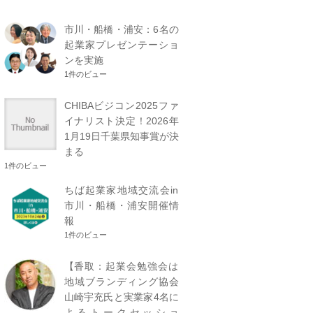
市川・船橋・浦安：6名の
起業家プレゼンテーショ
ンを実施
1件のビュー
CHIBAビジコン2025ファ
イナリスト決定！2026年
1月19日千葉県知事賞が決
まる
1件のビュー
ちば起業家地域交流会in
市川・船橋・浦安開催情
報
1件のビュー
【香取：起業会勉強会は
地域ブランディング協会
山崎宇充氏と実業家4名に
よるトークセッショ