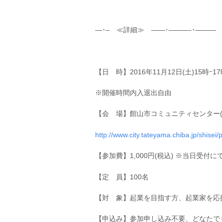
—･– ≪詳細≫ ——･———-･———
【日 時】2016年11月12日(土)15時ｰ17時
※開催時間内入退出自由
【会 場】館山市コミュニティセンター(展
http://www.city.tateyama.chiba.jp/shise
【参加費】1,000円(税込) ※当日受付
【定 員】100名
【対 象】起業を目指す方、起業家を応
【申込み】参加申し込み不要、どなたで