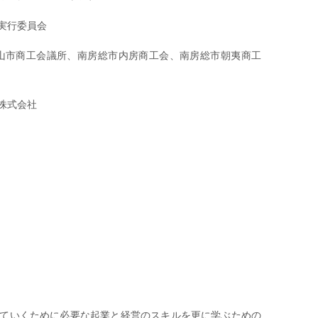
実行委員会
山市商工会議所、南房総市内房商工会、南房総市朝夷商工
株式会社
ていくために必要な起業と経営のスキルを更に学ぶための