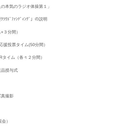
「大人の本気のラジオ体操第１」
ｳﾄﾞﾌｧﾝﾃﾞｨﾝｸﾞ」の説明
５名×３分間）
ム+応援投票タイム(50分間）
・PRタイム（各々２分間）
・賞品授与式
念写真撮影
親会）