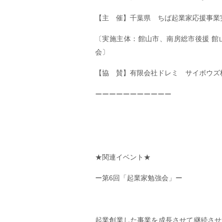
【主 催】千葉県 ちば起業家応援事業
〔実施主体：館山市、南房総市後援 館
会〕
【協 賛】有限会社ドレミ サイボウズ
ーーーーーーーーーーー
★関連イベント★
ー第6回「起業家勉強会」ー
起業創業した事業を成長させて継続させ