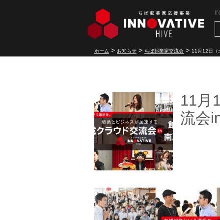
I
>
>
>
ホーム
お知らせ
ちば起業家交流会
11月12日
11
流会i