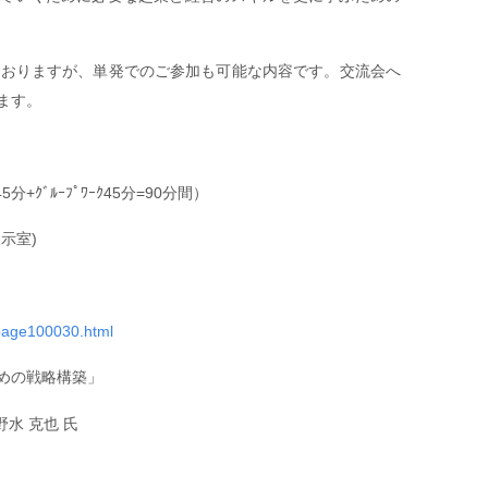
ておりますが、単発でのご参加も可能な内容です。交流会へ
ます。
5分+ｸﾞﾙｰﾌﾟﾜｰｸ45分=90分間）
示室)
i/page100030.html
めの戦略構築」
水 克也 氏