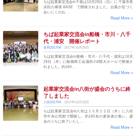
ちば起業家交流会in千葉は10月29日（日）に 千葉市美
浜区の幕張 BASE で開催されました。台風が近づく
あいにくのお…
Read More »
ちば起業家交流会in船橋・市川・八千
代・浦安 開催レポート
合同201706
2017年10月29日
ちば起業家交流会in船橋・市川・八千代・浦安は10月
26日（木）に船橋商工会議所の6階大ホールで開催さ
れました。約160…
Read More »
起業家交流会in八街が盛会のうちに終
了しました
八街201704
2017年10月16日
ちば起業家交流会in八街は１０月１２日（木）に八街
市中央公民館で開催し、約160名の参加者が集い、盛
会のうちに終了いたし…
Read More »