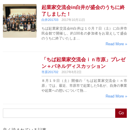
起業家交流会in白井が盛会のうちに終
了しました！
白井201703
2017年10月11日
ちば起業家交流会in白井は１０月７日（土）に白井市
民会館で開催し、約100名の参加者をお迎えして盛会
のうちに終了いたしま…
Read More »
「ちば起業家交流会ｉｎ市原」プレゼ
ン＋パネルディスカッション
市原201702
2017年8月2日
８月１９日（土）開催の「ちば起業家交流会ｉｎ市
原」では、最近、市原市で起業した5名が、自身の事業
や起業への想いについて熱…
Read More »
Go
良く読まれている記事