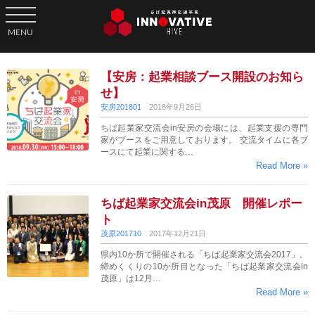
toggle navigation
MENU
【安房：起業相談ブース開設のお知ら
せ】
安房201801
2018年9月26日
ちば起業家交流会in安房の会場には、起業支援の専門
家がブースをご用意しております。 交流タイムに各ブ
ースにて起業に関する…
Read More »
ちば起業家交流会in茂原 開催レポー
ト
茂原201710
2017年12月21日
県内10か所で開催される「ちば起業家交流会2017」。
締めくくりの10か所目となった「ちば起業家交流会in
茂原」は12月…
Read More »