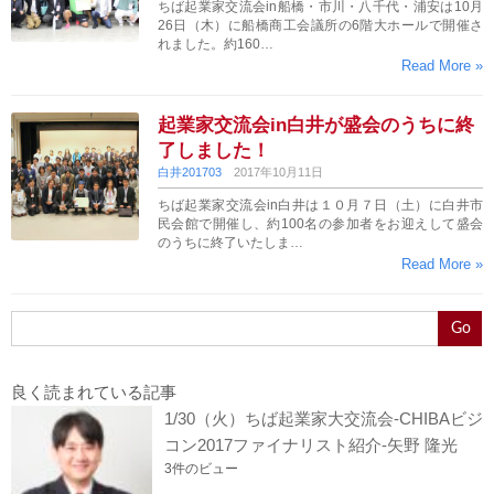
ちば起業家交流会in船橋・市川・八千代・浦安は10月
26日（木）に船橋商工会議所の6階大ホールで開催さ
れました。約160…
Read More »
起業家交流会in白井が盛会のうちに終
了しました！
白井201703
2017年10月11日
ちば起業家交流会in白井は１０月７日（土）に白井市
民会館で開催し、約100名の参加者をお迎えして盛会
のうちに終了いたしま…
Read More »
Go
良く読まれている記事
1/30（火）ちば起業家大交流会-CHIBAビジ
コン2017ファイナリスト紹介-矢野 隆光
3件のビュー