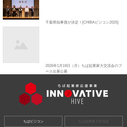
千葉県知事賞が決定！[CHIBAビジコン2025]
2026年1月19日（月）ちば起業家大交流会のブ
ース出展公募
ちばビジコン
ちば起業家大交流会