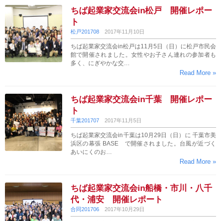
ちば起業家交流会in松戸 開催レポー
ト
松戸201708
2017年11月10日
ちば起業家交流会in松戸は11月5日（日）に松戸市民会
館で開催されました。女性やお子さん連れの参加者も
多く、にぎやかな交…
Read More »
ちば起業家交流会in千葉 開催レポー
ト
千葉201707
2017年11月5日
ちば起業家交流会in千葉は10月29日（日）に 千葉市美
浜区の幕張 BASE で開催されました。台風が近づく
あいにくのお…
Read More »
ちば起業家交流会in船橋・市川・八千
代・浦安 開催レポート
合同201706
2017年10月29日