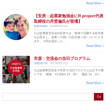
Read More »
【安房：起業家勉強会にR.project代表
取締役の丹埜倫氏が登壇】
安房201801
2018年9月12日
ちば起業家交流会in安房では、地域で活躍する経営者
をお招きし、起業への想いや志を熱く語っていただき
ます。 今回お招きした…
Read More »
市原：交流会の当日プログラム
市原201702
2017年8月17日
ちば起業家交流会 in市原 の当日プログラムは以下の通
りです。 開場 13:30pm 14：00～ 開会 14：10～
…
Read More »
Go