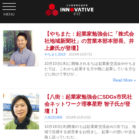
toggle navigation
MENU
【やちまた：起業家勉強会に「株式会
社地域新聞社」の営業本部本部長、井
上豪氏が登壇】
やちまた2019
2019年10月7日
10月10日(木)に開催されるちば起業家交流会inやちま
たでは、これから起業する方や既に起業している方な
どに向けて学びが…
Read More »
【八街：起業家勉強会にSDGs市民社
会ネットワーク理事星野 智子氏が登
壇！】
八街201805
2018年10月10日
10月18日(木)開催のちば起業家交流会in八街では、地
域で活躍する経営者をお招きし、起業への想いや志を
熱く語っていただ…