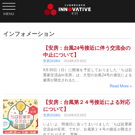
toggle navigation
MENU
インフォメーション
【安房：台風24号接近に伴う交流会の
中止について】
安房201801
2018年9月30日
9月30日（日）に開催を予定しておりました「ちば起
業家交流会in安房」は、大型の台風24号の接近による
被害が懸念されるた…
Read More »
【安房：台風第２４号接近による対応
について】
安房201801
2018年9月28日
いよいよ、明後日に迫ってまいりました「ちば起業家
交流会in安房」ですが、台風第２４号の接近が懸念さ
れてお ります。 実施…