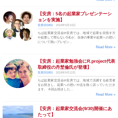
【安房：5名の起業家プレゼンテーシ
ョンを実施】
安房201801
2018年9月14日
ちば起業家交流会in安房では、地域で起業を目指す方
や起業して間もない5名が、自身の事業や起業への想い
について熱いプレゼン…
Read More »
【安房：起業家勉強会にR.project代表
取締役の丹埜倫氏が登壇】
安房201801
2018年9月12日
ちば起業家交流会in安房では、地域で活躍する経営者
をお招きし、起業への想いや志を熱く語っていただき
ます。 今回お招きした…
Read More »
【安房：起業家交流会(9/30)開催にあ
たって】