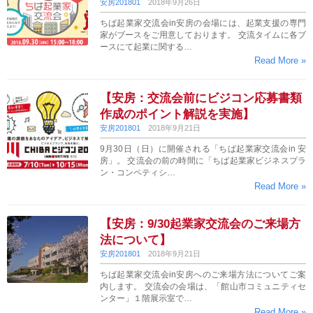
安房201801
2018年9月26日
ちば起業家交流会in安房の会場には、起業支援の専門
家がブースをご用意しております。 交流タイムに各ブ
ースにて起業に関する…
Read More »
【安房：交流会前にビジコン応募書類
作成のポイント解説を実施】
安房201801
2018年9月21日
9月30日（日）に開催される「ちば起業家交流会in 安
房」。 交流会の前の時間に「ちば起業家ビジネスプラ
ン・コンペティシ…
Read More »
【安房：9/30起業家交流会のご来場方
法について】
安房201801
2018年9月21日
ちば起業家交流会in安房へのご来場方法についてご案
内します。 交流会の会場は、「館山市コミュニティセ
ンター」１階展示室で…
Read More »