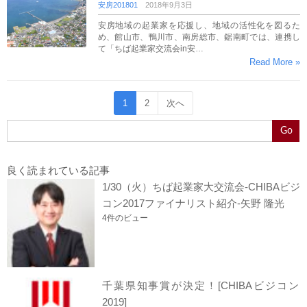
安房201801
2018年9月3日
安房地域の起業家を応援し、地域の活性化を図るた
め、館山市、鴨川市、南房総市、鋸南町では、連携し
て「ちば起業家交流会in安…
Read More »
1
2
次へ
Go
良く読まれている記事
1/30（火）ちば起業家大交流会-CHIBAビジ
コン2017ファイナリスト紹介-矢野 隆光
4件のビュー
千葉県知事賞が決定！[CHIBAビジコン
2019]