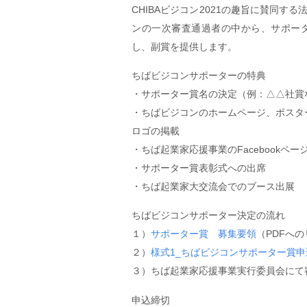
CHIBAビジコン2021の趣旨に賛同
ンの一次審査通過者の中から、サポー
し、副賞を提供します。
ちばビジコンサポーターの特典
・サポーター賞名の決定（例：△△社賞
・ちばビジコンのホームページ、ポスタ
ロゴの掲載
・ちば起業家応援事業のFacebookペ
・サポーター賞表彰式への出席
・ちば起業家大交流会でのブース出展
ちばビジコンサポーター決定の流れ
１）
サポーター賞 募集要領
（PDFへ
２）
様式1_ちばビジコンサポーター賞申
３）ちば起業家応援事業実行委員会にて
申込締切