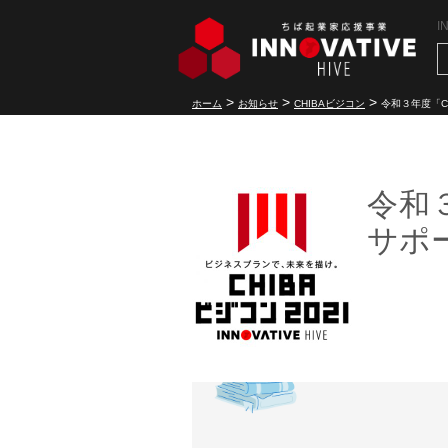
I
>
>
>
ホーム
お知らせ
CHIBAビジコン
令和３年度「C
令和
サポ