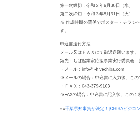
第一次締切：令和３年6月30日（水）
第二次締切：令和３年8月31日（火）
※ 作成時期の関係でポスター・チラシ
す。
申込書送付方法
メール又はＦＡＸにて御返送願います。
宛先：ちば起業家応援事業実行委員会 
・メール：info@i-hivechiba.com
※メールの場合：申込書に入力後、この
・ＦＡＸ：043-379-9103
※FAXの場合：申込書に記入後、この１
Post
««
千葉県知事賞が決定！[CHIBAビジコン2
navigation