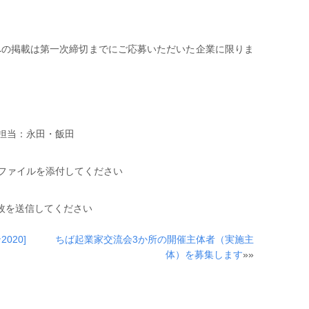
への掲載は第一次締切までにご応募いただいた企業に限りま
担当：永田・飯田
ファイルを添付してください
枚を送信してください
020]
ちば起業家交流会3か所の開催主体者（実施主
体）を募集します
»»