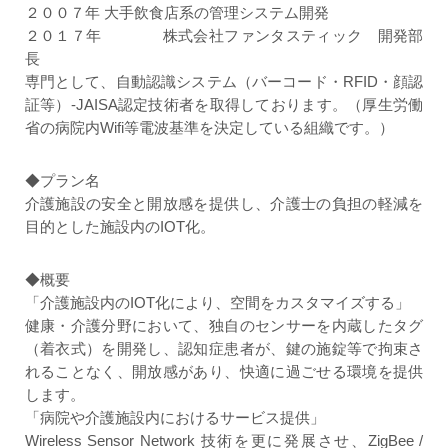
２００７年 大手飲食店系の管理システム開発
２０１７年 株式会社ファンタスティック 開発部
長
専門として、自動認識システム（バーコード・RFID・顔認
証等）-JAISA認定技術者を取得しております。（厚生労働
省の病院内Wifi等電波基準を決定している組織です。）
◆プラン名
介護施設の安全と開放感を提供し、介護士の負担の軽減を
目的とした施設内のIOT化。
◆概要
「介護施設内のIOT化により、空間をカスタマイズする」
健康・介護分野において、独自のセンサーを内蔵したタグ
（着衣式）を開発し、認知症患者が、鍵の施錠等で拘束さ
れることなく、開放感があり、快適に過ごせる環境を提供
します。
「病院や介護施設内におけるサービス提供」
Wireless Sensor Network 技術を更に発展させ、ZigBee /