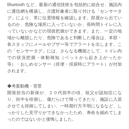
Bluetooth など、最新の通信技術を包括的に組合せ、施設内
に通信網を構築し、介護対象者に取り付ける「センサータ
グ」により、常に位置情報を確認します。部屋から出てい
るのか、危険な場所に入っていないか、長時間トイレに入
っていないかなどの現状把握ができます。また、一定の地
域から離脱したり、危険であると判断した場合は、本部・
各スタッフにメールやブザー等でアラートを出します。こ
の「センサータグ」には、さらなる機能として、トイレ内
での状況把握・体動検知（ベットから起き上がったか
等）・おしめセンサー（排便・排尿時にアラート）が付加
されます。
◆考案動機・背景
開発担当の新保が、２０代前半の頃、祖父が認知症にな
り、街中を徘徊し、傷だらけで帰ってきたり、施設に入居
させても徘徊してしまい、一時期行方不明になるなど、し
っかりした見守りができなかったため、寿命を縮めてしま
ったのではないかと後悔しました。