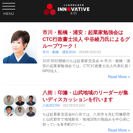
toggle navigation
MENU
市川・船橋・浦安：起業家勉強会は
CTC行政書士法人 中谷綾乃氏によるグ
ループワーク！
市川・船橋・浦安2019
2019年10月2日
10月30日開催のちば起業家交流会 in 市川・船橋・浦
安の起業家勉強会では、CTC行政書士法人代表社員 /
NPO法人…
Read More »
八街：印旛・山武地域のリーダーが集
いディスカッションを行います
八街201704
2017年9月19日
ちば起業家交流会in八街では、八街市を含む印旛郡市
と山武郡市で地域創生・地域活性の取組みを中心的に
担っている各市町のリー…
Read More »