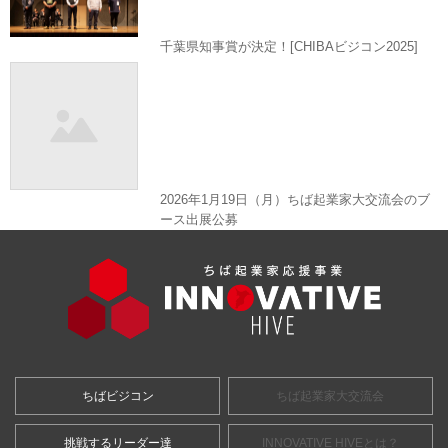
千葉県知事賞が決定！[CHIBAビジコン2025]
2026年1月19日（月）ちば起業家大交流会のブ
ース出展公募
ちばビジコン
ちば起業家大交流会
挑戦するリーダー達
INNOVATIVE HIVEとは？